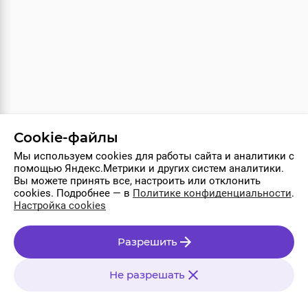
Сookie-файлы
Мы используем cookies для работы сайта и аналитики с
помощью Яндекс.Метрики и других систем аналитики.
Вы можете принять все, настроить или отклонить
cookies. Подробнее — в
Политике конфиденциальности
.
Настройка cookies
Разрешить
О компании
Программное обеспечение
ИТ-аккредитация
Info@modernsys.ru
Безопасность
Облачные/Гибридные сервисы
Реквизиты
8 (383) 286-86-11
Сопровождение
FTData
Решения в Рeестрe РПО
Политика в области обработки
ПО с исключительными правами
Не разрешать
персональных данных
Используемые технологии
Управление файлами cookie
© Все права защищены. АО «Современные Системы», 2026