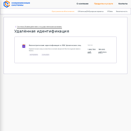
О компании
Продукты и услуги
Контакты
Программное обеспечение
Облачные/Гибридные сервисы
FTData
Безопасность
Система «Взаимодействие с государственными органами»
Удалённая идентификация
Цена
Биометрическая идентификация в ЕБС физических лиц
1 262 700
118 600
Привлечение новых клиентов в онлайн-формате без посещения офиса
банка.
руб.
руб.
/мес.
4DT020010
12.04.2021